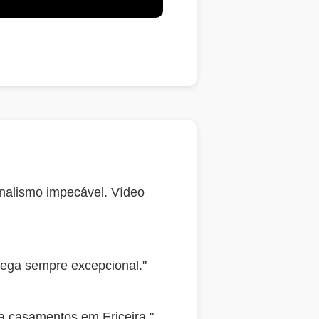
nalismo impecável. Vídeo
rega sempre excepcional."
a casamentos em Ericeira."